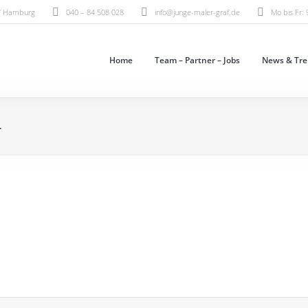
07 Hamburg
040 – 84 508 028
info@junge-maler-graf.de
Mo bis Fr: 
Home
Team – Partner – Jobs
News & Tre
4
af!
en Dank!