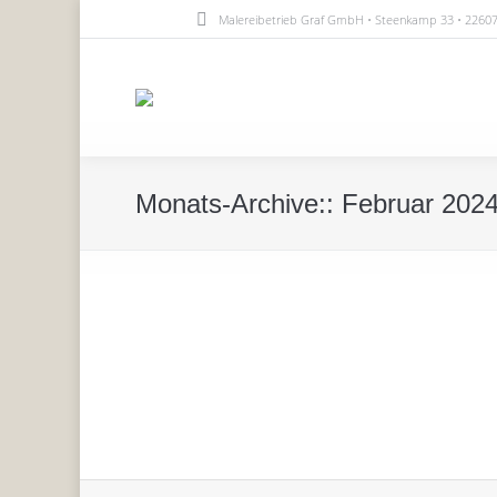
Malereibetrieb Graf GmbH • Steenkamp 33 • 226
Monats-Archive::
Februar 202
Houzz Service Gewinner 2024
Informationen
Von
Junge Maler Graf
23. Februar 2024
Wieder gibt es 5 Sterne von Houzz für Junge-Maler-Gr
Zum fünften Mal sind wir dabei mit der Bestnote, viel