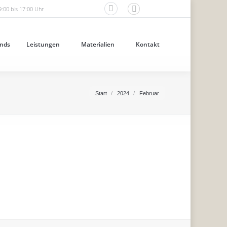
9:00 bis 17:00 Uhr
Facebook
page
opens
nds
Leistungen
Materialien
Kontakt
in
new
window
Sie befinden sich hier:
Start
2024
Februar