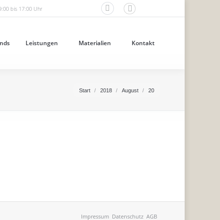
9:00 bis 17:00 Uhr
Facebook
page
opens
nds
Leistungen
Materialien
Kontakt
in
new
window
Sie befinden sich hier:
Start
2018
August
20
 hat, malerisch saniert.
Impressum
Datenschutz
AGB