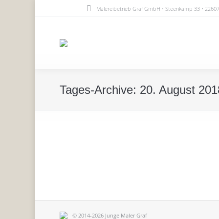
Malereibetrieb Graf GmbH • Steenkamp 33 • 226
Tages-Archive:
20. August 201
Krisenhilfe nach Unwetter in Hamburg
Über uns
Von
Junge Maler Graf
20. August 2018
Ein Team freiwilliger Mitarbeiter hat die Wohnung vo
© 2014-2026 Junge Maler Graf