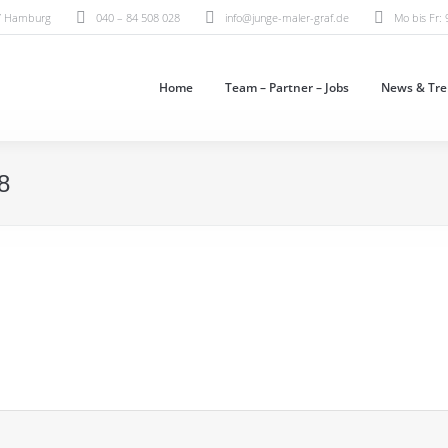
07 Hamburg
040 – 84 508 028
info@junge-maler-graf.de
Mo bis Fr: 
Home
Team – Partner – Jobs
News & Tre
8
n Marga Wöhlck, die nach dem Unwetter am 10. Mai 2018 ihr Hab und Gut verloren