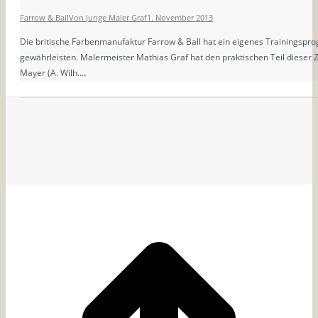
Farrow & Ball
Von
Junge Maler Graf
1. November 2013
Die britische Farbenmanufaktur Farrow & Ball hat ein eigenes Trainingsp
gewährleisten. Malermeister Mathias Graf hat den praktischen Teil dieser 
Mayer (A. Wilh.…
G
t
T