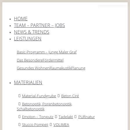
Zum
Inhalt
springen
HOME
TEAM – PARTNER – JOBS
NEWS & TRENDS
LEISTUNGEN
Basic-Programm – Junge Maler Graf
Das Besondere
Fördermittel
Gesundes Wohnen
Raumakustik
Planung
MATERIALIEN
Material-Fundgrube
Beton Ciré
Betonoptik, Porenbetonoptik,
Schalbetonoptik
Emoton – Tonputz
Tadelakt
PURnatur
Stucco Pompeji
VOLIMEA